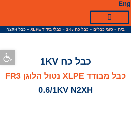
Eng
בית
»
ציוד למערכות סולאריות☀
כניסות ואביזרי כבל
סוגי כבלים
»
כבל כח 1Kv
»
כבלי בידוד XLPE
»
כבל N2XH
פתח סרגל
כבל כח 1KV
כבל מבודד XLPE נטול הלוגן FR3
0.6/1KV N2XH