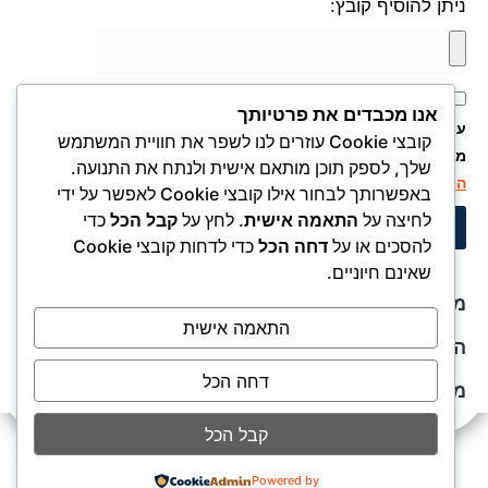
ניתן להוסיף קובץ:
אני מאשר.ת את העברת הפרטים ואת השימוש בהם, כדי ליצור
אנו מכבדים את פרטיותך
עמי קשר באמצעות דוא"ל, טלפון או ווצאפ. העברת הפרטים היא
קובצי Cookie עוזרים לנו לשפר את חוויית המשתמש
מרצוני החופשי ועל מסירת הפרטים והשימוש במידע תחול
מדיניות
שלך, לספק תוכן מותאם אישית ולנתח את התנועה.
הפרטיות של האתר
.
באפשרותך לבחור אילו קובצי Cookie לאפשר על ידי
לחיצה על
התאמה אישית
. לחץ על
קבל הכל
כדי
שלחו את הפרטים ונחזור אליכם בהקדם
להסכים או על
דחה הכל
כדי לדחות קובצי Cookie
שאינם חיוניים.
מדיניות פרטיות
התאמה אישית
הצהרת נגישות
דחה הכל
מפת אתר
קבל הכל
Powered by