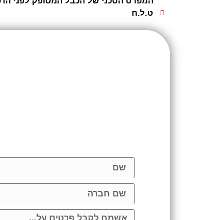
המפרט הטכני של הכבל המסופק לפני הרכ
ט.ל.ח