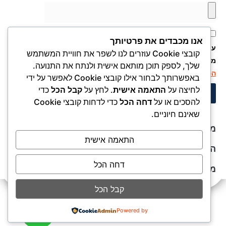
אני מאשר.ת את העברת הפרטים ואת השימוש בהם, כדי ליצור
אנו מכבדים את פרטיותך
עמי קשר באמצעות דוא"ל, טלפון או ווצאפ. העברת הפרטים היא
קובצי Cookie עוזרים לנו לשפר את חוויית המשתמש
מרצוני החופשי ועל מסירת הפרטים והשימוש במידע תחול
מדיניות
שלך, לספק תוכן מותאם אישית ולנתח את התנועה.
הפרטיות של האתר
.
באפשרותך לבחור אילו קובצי Cookie לאפשר על ידי
לחיצה על
התאמה אישית
. לחץ על
קבל הכל
כדי
שלחו את הפרטים ונחזור אליכם בהקדם
להסכים או על
דחה הכל
כדי לדחות קובצי Cookie
שאינם חיוניים.
מדיניות פרטיות
התאמה אישית
הצהרת נגישות
דחה הכל
מפת אתר
קבל הכל
Powered by